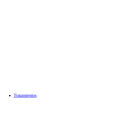
Ir
al
contenido
Tratamientos