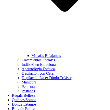
Masajes Relajantes
Tratamientos Faciales
Indiba® en Barcelona
Aparatología Estética
Depilación con Cera
Depilación Láser Diodo Triláser
Manicura
Pedicura
Pestañas
Regala Belleza
Quiénes Somos
Dónde Estamos
Blog de Belleza