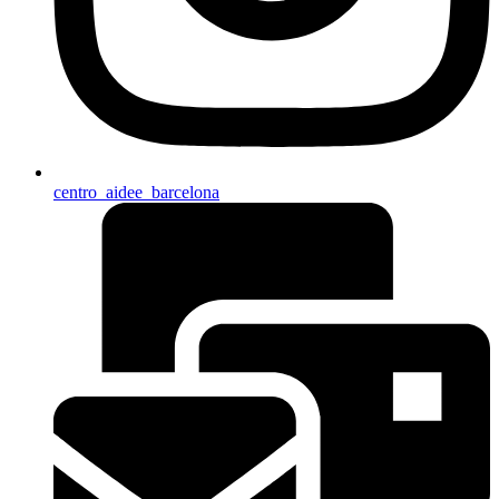
centro_aidee_barcelona