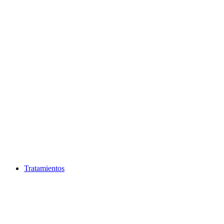
Ir
al
contenido
Tratamientos