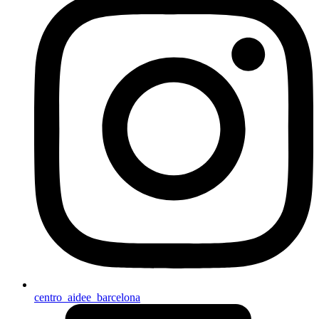
centro_aidee_barcelona