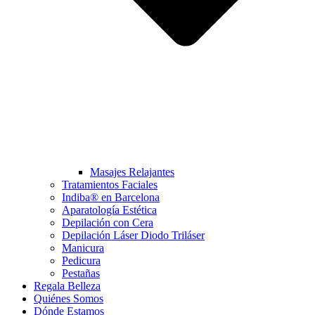
Masajes Relajantes
Tratamientos Faciales
Indiba® en Barcelona
Aparatología Estética
Depilación con Cera
Depilación Láser Diodo Triláser
Manicura
Pedicura
Pestañas
Regala Belleza
Quiénes Somos
Dónde Estamos