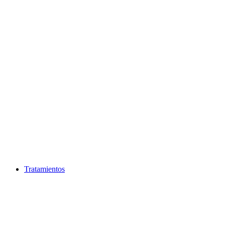
Ir
al
contenido
Tratamientos