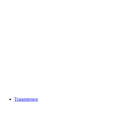
Ir
al
contenido
Tratamientos