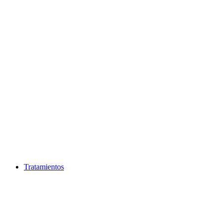
Ir
al
contenido
Tratamientos