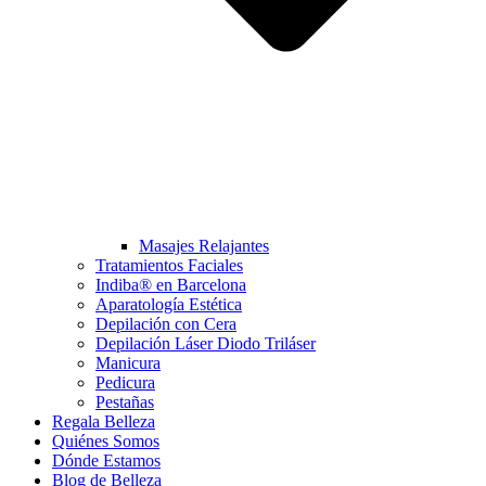
Masajes Relajantes
Tratamientos Faciales
Indiba® en Barcelona
Aparatología Estética
Depilación con Cera
Depilación Láser Diodo Triláser
Manicura
Pedicura
Pestañas
Regala Belleza
Quiénes Somos
Dónde Estamos
Blog de Belleza