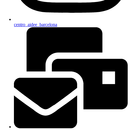
centro_aidee_barcelona