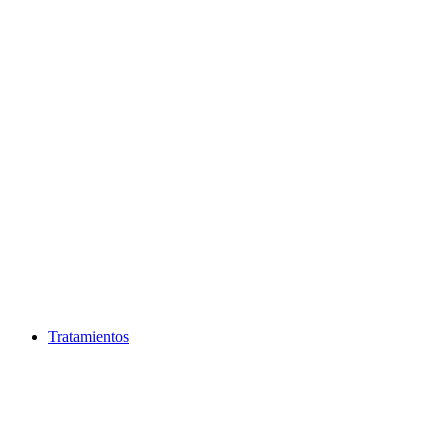
Ir
al
contenido
Tratamientos