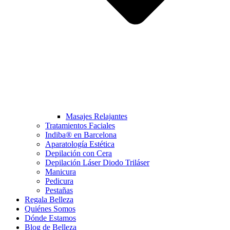
Masajes Relajantes
Tratamientos Faciales
Indiba® en Barcelona
Aparatología Estética
Depilación con Cera
Depilación Láser Diodo Triláser
Manicura
Pedicura
Pestañas
Regala Belleza
Quiénes Somos
Dónde Estamos
Blog de Belleza